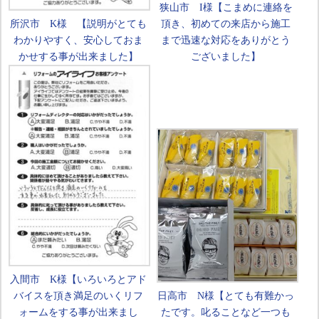
狭山市 I様【こまめに連絡を
所沢市 K様 【説明がとても
頂き、初めての来店から施工
わかりやすく、安心しておま
まで迅速な対応をありがとう
かせする事が出来ました】
ございました】
入間市 K様【いろいろとアド
バイスを頂き満足のいくリフ
日高市 N様【とても有難かっ
ォームをする事が出来まし
たです。叱ることなど一つも