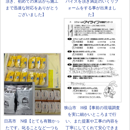
頂き、初めての来店から施工
バイスを頂き満足のいくリフ
まで迅速な対応をありがとう
ォームをする事が出来まし
ございました】
た】
狭山市 H様【事前の現場調査
を実に細かいところまで行
日高市 N様【とても有難かっ
い、また提案や工事の内容を
たです。叱ることなど一つも
丁寧にしてくれて安心できま