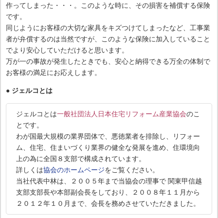
作ってしまった・・・。このような時に、その損害を補償する保険
です。
同じようにお客様の大切な家具をキズつけてしまったなど、工事業
者が弁償するのは当然ですが、このような保険に加入していること
でより安心していただけると思います。
万が一の事故が発生したときでも、安心と納得できる万全の体制で
お客様の満足にお応えします。
●
ジェルコとは
ジェルコとは
一般社団法人日本住宅リフォーム産業協会
のこ
とです。
わが国最大規模の業界団体で、悪徳業者を排除し、リフォー
ム、住宅、住まいづくり業界の健全な発展を進め、住環境向
上の為に全国８支部で構成されています。
詳しくは
協会のホームページ
をご覧ください。
当社代表中林は、２００５年まで当協会の理事で 関東甲信越
支部支部長や本部副会長をしており、２００８年１１月から
２０１２年１０月まで、会長を務めさせていただきました。