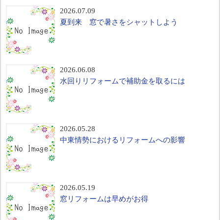
2026.07.09
夏到来 窓で暑さをシャットしよう
2026.06.08
水回りリフォームで補助金を取るには
2026.05.28
中東情勢におけるリフォームへの影響
2026.05.19
窓リフォームは早めがお得