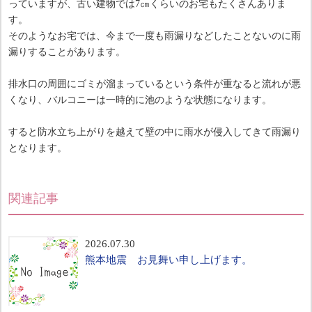
っていますが、古い建物では7㎝くらいのお宅もたくさんありま
す。
そのようなお宅では、今まで一度も雨漏りなどしたことないのに雨
漏りすることがあります。
排水口の周囲にゴミが溜まっているという条件が重なると流れが悪
くなり、バルコニーは一時的に池のような状態になります。
すると防水立ち上がりを越えて壁の中に雨水が侵入してきて雨漏り
となります。
関連記事
2026.07.30
熊本地震 お見舞い申し上げます。