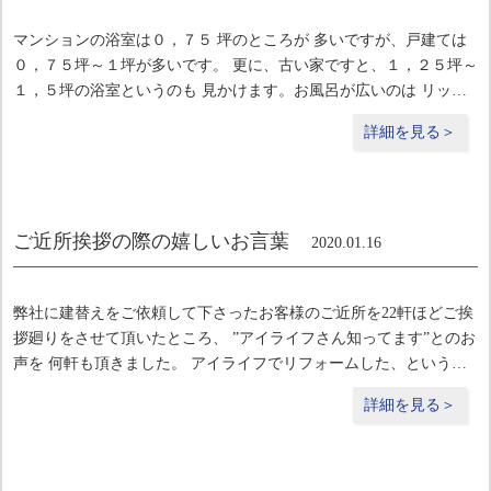
マンションの浴室は０，７５ 坪のところが 多いですが、戸建ては
０，７５坪～１坪が多いです。 更に、古い家ですと、１，２５坪～
１，５坪の浴室というのも 見かけます。お風呂が広いのは リッチ
な気分になりますが、広くて、 窓も大きめであったりすると、浴室
詳細を見る＞
の 断熱性能が悪く、浴室が寒かったり、
ご近所挨拶の際の嬉しいお言葉
2020.01.16
弊社に建替えをご依頼して下さったお客様のご近所を22軒ほどご挨
拶廻りをさせて頂いたところ、 ”アイライフさん知ってます”とのお
声を 何軒も頂きました。 アイライフでリフォームした、という方
や、 30年ほど前に弊社で開催しておりました カルチャーセミナー
詳細を見る＞
に参加されていた、