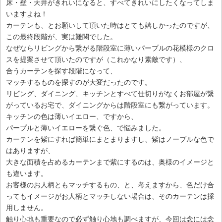
床・壁・天井がきれいになると、すべてきれいにしたくなってしま
いますよね！
カーテンも、とお願いして頂いた時はとても嬉しかったのですが、
この最終段階が、実は難関でした。
なぜならリビングから繋がる階段室に薄いパープルの花模様のクロ
スを提案させて頂いたのですが（これかなり素敵です）、
合うカーテンを探す段階になって、
マッチするものを探すのが大変だったのです。
リビング、ダイニング、キッチンとすべて仕切りがなくお部屋が繋
がっているお宅で、ダイニングからは階段室にも繋がっています。
キッチンの色は薄いイエロー、ですから、
パープルと薄いイエローを繋ぐ色、で悩みました。
カーテンを紫にすれば簡単にまとまりますし、紫はノーブルな色で
はありますが、
大きな面積を占めるカーテンまで紫にするのは、奥様のイメージと
も違います。
お客様のお人柄ともマッチするもの、と、考えますから、色だけ合
ってもイメージがお人柄とマッチしない場合は、そのカーテンは採
用しません。
触り心地も重要なので必ず触り心地も調べますが、今回は念には念