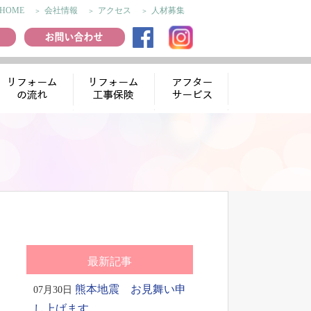
HOME
会社情報
アクセス
人材募集
リフォームの流
リフォーム工事
アフターサー
れ
保険
ビス
最新記事
熊本地震 お見舞い申
07月30日
し上げます。