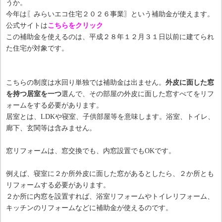
うか。
今年は〖みらいエコ住宅２０２６事業〗という補助金が使えます。
公式サイトは
こちらをクリック
この補助金を使えるのは、平成２８年１２月３１日以前に建てられ
た住宅が対象です。
こちらの制度は水回り単独では補助金は出ません。
外皮に面した窓
を持つ居室を一つ
選んで、その部屋の外皮に面した窓すべてをリフ
ォームをする必要があります。
居室とは、LDKや寝室、子供部屋等を意味します。浴室、トイレ、
廊下、玄関等は含みません。
窓リフォームは、窓交換でも、内窓設置でもOKです。
例えば、寝室に２か所外皮に面した窓があるとしたら、２か所とも
リフォームする必要があります。
２か所に内窓を設置すれば、浴室リフォームやトイレリフォーム、
キッチンのリフォームなどに補助金が使えるのです。