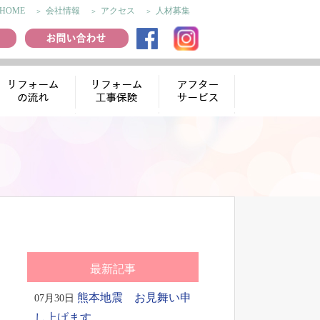
HOME
会社情報
アクセス
人材募集
リフォームの流
リフォーム工事
アフターサー
れ
保険
ビス
最新記事
熊本地震 お見舞い申
07月30日
し上げます。