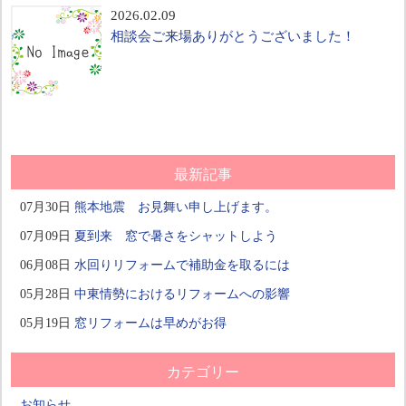
2026.02.09
相談会ご来場ありがとうございました！
最新記事
07月30日
熊本地震 お見舞い申し上げます。
07月09日
夏到来 窓で暑さをシャットしよう
06月08日
水回りリフォームで補助金を取るには
05月28日
中東情勢におけるリフォームへの影響
05月19日
窓リフォームは早めがお得
カテゴリー
お知らせ