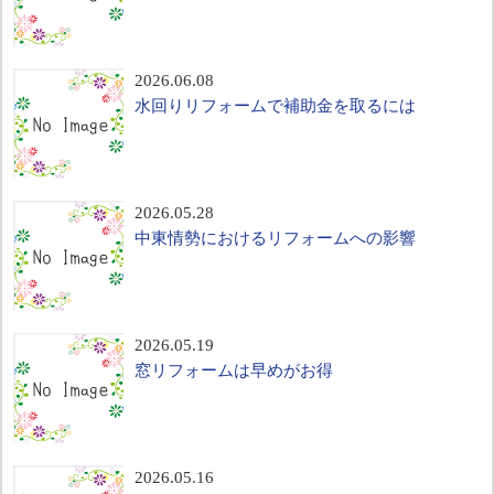
2026.06.08
水回りリフォームで補助金を取るには
2026.05.28
中東情勢におけるリフォームへの影響
2026.05.19
窓リフォームは早めがお得
2026.05.16