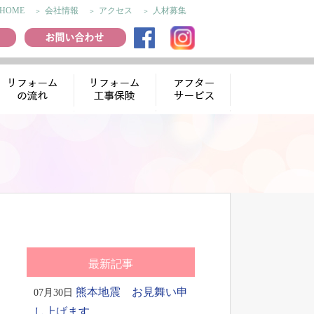
HOME
会社情報
アクセス
人材募集
リフォームの流
リフォーム工事
アフターサー
れ
保険
ビス
最新記事
熊本地震 お見舞い申
07月30日
し上げます。