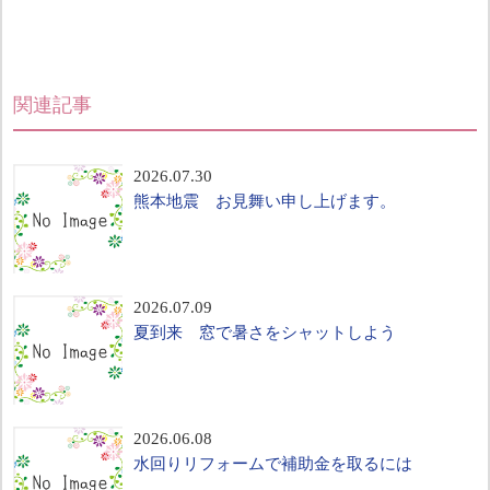
関連記事
2026.07.30
熊本地震 お見舞い申し上げます。
2026.07.09
夏到来 窓で暑さをシャットしよう
2026.06.08
水回りリフォームで補助金を取るには