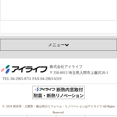
メニュー
株式会社アイライフ
〒358-0013 埼玉県入間市上藤沢20-1
TEL:04-2965-8711 FAX:04-2963-6319
© 2018 所沢市・入間市・狭山市のリフォーム・リノベーションはアイライフ All Rights
Reserved.