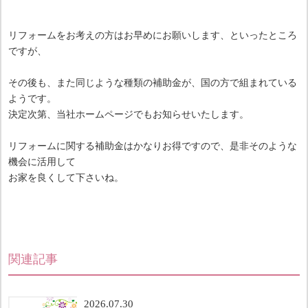
リフォームをお考えの方はお早めにお願いします、といったところ
ですが、
その後も、また同じような種類の補助金が、国の方で組まれている
ようです。
決定次第、当社ホームページでもお知らせいたします。
リフォームに関する補助金はかなりお得ですので、是非そのような
機会に活用して
お家を良くして下さいね。
関連記事
2026.07.30