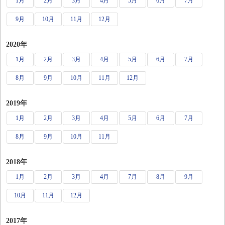
1月
2月
3月
4月
5月
6月
7月
9月
10月
11月
12月
2020年
1月
2月
3月
4月
5月
6月
7月
8月
9月
10月
11月
12月
2019年
1月
2月
3月
4月
5月
6月
7月
8月
9月
10月
11月
2018年
1月
2月
3月
4月
7月
8月
9月
10月
11月
12月
2017年