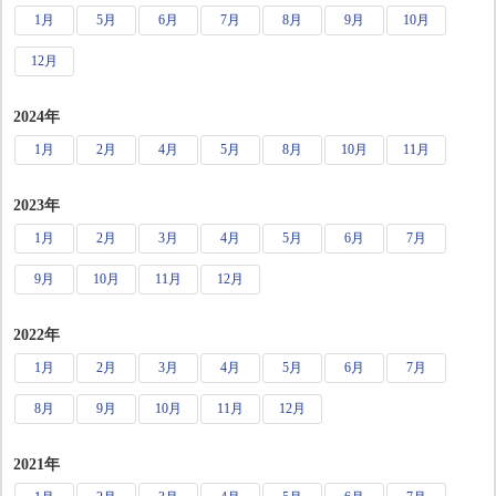
1月
5月
6月
7月
8月
9月
10月
12月
2024年
1月
2月
4月
5月
8月
10月
11月
2023年
1月
2月
3月
4月
5月
6月
7月
9月
10月
11月
12月
2022年
1月
2月
3月
4月
5月
6月
7月
8月
9月
10月
11月
12月
2021年