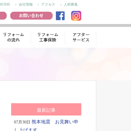
HOME
会社情報
アクセス
人材募集
リフォームの流
リフォーム工事
アフターサー
れ
保険
ビス
最新記事
熊本地震 お見舞い申
07月30日
し上げます。