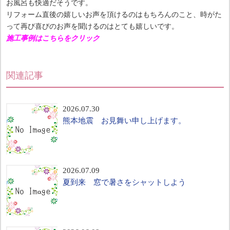
お風呂も快適だそうです。
リフォーム直後の嬉しいお声を頂けるのはもちろんのこと、時がた
って再び喜びのお声を聞けるのはとても嬉しいです。
施工事例はこちらをクリック
関連記事
2026.07.30
熊本地震 お見舞い申し上げます。
2026.07.09
夏到来 窓で暑さをシャットしよう