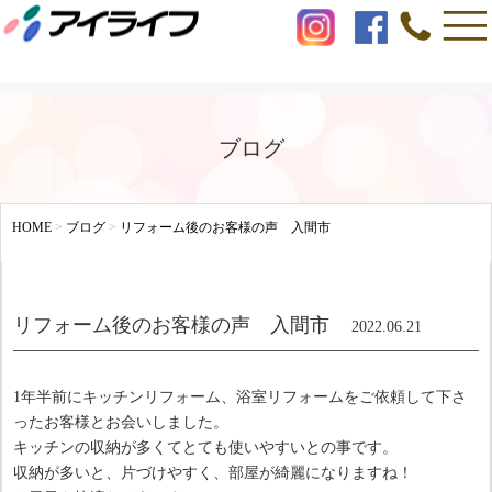
ブログ
HOME
>
ブログ
>
リフォーム後のお客様の声 入間市
リフォーム後のお客様の声 入間市
2022.06.21
1年半前にキッチンリフォーム、浴室リフォームをご依頼して下さ
ったお客様とお会いしました。
キッチンの収納が多くてとても使いやすいとの事です。
収納が多いと、片づけやすく、部屋が綺麗になりますね！