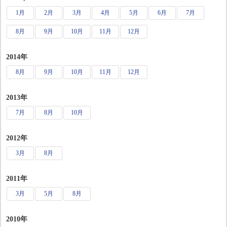
1月
2月
3月
4月
5月
6月
7月
8月
9月
10月
11月
12月
2014年
8月
9月
10月
11月
12月
2013年
7月
8月
10月
2012年
3月
8月
2011年
3月
5月
8月
2010年