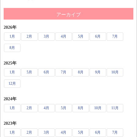
アーカイブ
2026年
1月
2月
3月
4月
5月
6月
7月
8月
2025年
1月
5月
6月
7月
8月
9月
10月
12月
2024年
1月
2月
4月
5月
8月
10月
11月
2023年
1月
2月
3月
4月
5月
6月
7月