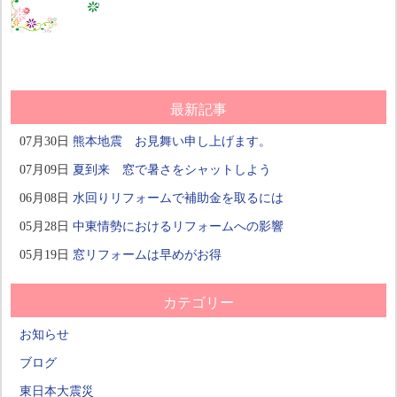
最新記事
07月30日
熊本地震 お見舞い申し上げます。
07月09日
夏到来 窓で暑さをシャットしよう
06月08日
水回りリフォームで補助金を取るには
05月28日
中東情勢におけるリフォームへの影響
05月19日
窓リフォームは早めがお得
カテゴリー
お知らせ
ブログ
東日本大震災