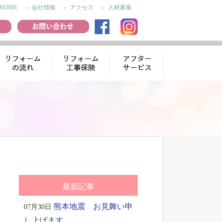
HOME
会社情報
アクセス
人材募集
リフォームの流
リフォーム工事
アフターサー
れ
保険
ビス
最新記事
熊本地震 お見舞い申
07月30日
し上げます。