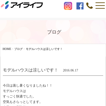
ブログ
HOME
>
ブログ
>
モデルハウスは涼しいです！
モデルハウスは涼しいです！
2016.06.17
今日は蒸し暑くなりましたね！！
モデルハウスは
すっごく快適でした。
空気もさらっとしてます。