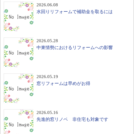
2026.06.08
水回りリフォームで補助金を取るには
2026.05.28
中東情勢におけるリフォームへの影響
2026.05.19
窓リフォームは早めがお得
2026.05.16
先進的窓リノベ 非住宅も対象です