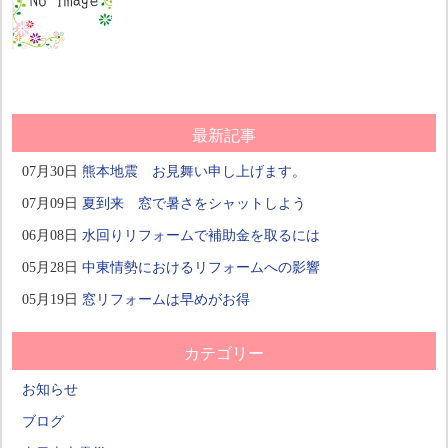
最新記事
07月30日
熊本地震 お見舞い申し上げます。
07月09日
夏到来 窓で暑さをシャットしよう
06月08日
水回りリフォームで補助金を取るには
05月28日
中東情勢におけるリフォームへの影響
05月19日
窓リフォームは早めがお得
カテゴリー
お知らせ
ブログ