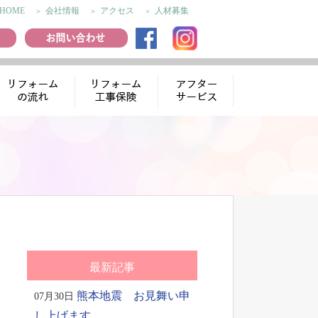
HOME
会社情報
アクセス
人材募集
リフォームの流
リフォーム工事
アフターサー
れ
保険
ビス
最新記事
熊本地震 お見舞い申
07月30日
し上げます。