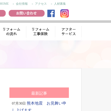
HOME
会社情報
アクセス
人材募集
リフォームの流
リフォーム工事
アフターサー
れ
保険
ビス
最新記事
熊本地震 お見舞い申
07月30日
し上げます。