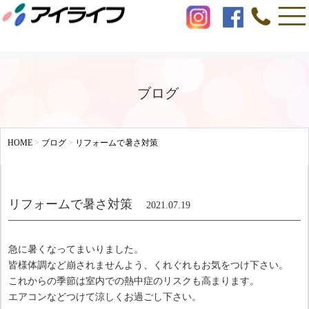
ブログ
HOME
>
ブログ
>
リフォームで暑さ対策
リフォームで暑さ対策
2021.07.19
急に暑くなってまいりました。
皆様体調など崩されませんよう、くれぐれもお気をつけ下さい。
これからの季節は室内での熱中症のリスクも高まります。
エアコンなどつけて涼しくお過ごし下さい。