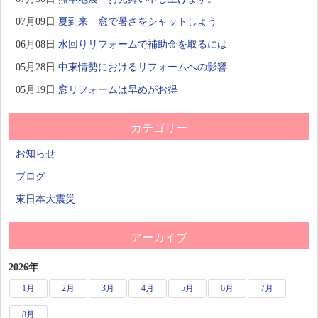
07月09日
夏到来 窓で暑さをシャットしよう
06月08日
水回りリフォームで補助金を取るには
05月28日
中東情勢におけるリフォームへの影響
05月19日
窓リフォームは早めがお得
カテゴリー
お知らせ
ブログ
東日本大震災
アーカイブ
2026年
1月
2月
3月
4月
5月
6月
7月
8月