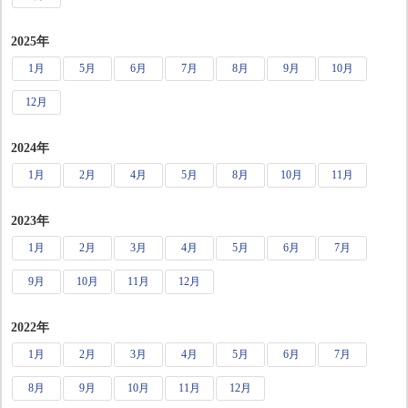
2025年
1月
5月
6月
7月
8月
9月
10月
12月
2024年
1月
2月
4月
5月
8月
10月
11月
2023年
1月
2月
3月
4月
5月
6月
7月
9月
10月
11月
12月
2022年
1月
2月
3月
4月
5月
6月
7月
8月
9月
10月
11月
12月