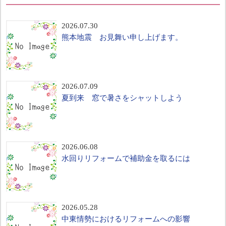
2026.07.30
熊本地震 お見舞い申し上げます。
2026.07.09
夏到来 窓で暑さをシャットしよう
2026.06.08
水回りリフォームで補助金を取るには
2026.05.28
中東情勢におけるリフォームへの影響