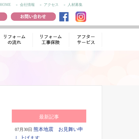
HOME
会社情報
アクセス
人材募集
リフォームの流
リフォーム工事
アフターサー
れ
保険
ビス
最新記事
熊本地震 お見舞い申
07月30日
し上げます。