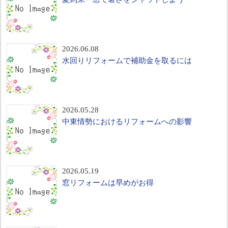
2026.06.08
水回りリフォームで補助金を取るには
2026.05.28
中東情勢におけるリフォームへの影響
2026.05.19
窓リフォームは早めがお得