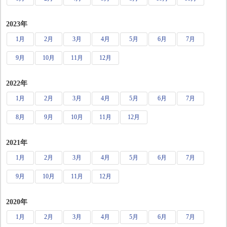
2023年
1月
2月
3月
4月
5月
6月
7月
9月
10月
11月
12月
2022年
1月
2月
3月
4月
5月
6月
7月
8月
9月
10月
11月
12月
2021年
1月
2月
3月
4月
5月
6月
7月
9月
10月
11月
12月
2020年
1月
2月
3月
4月
5月
6月
7月