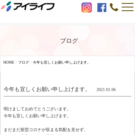
ブログ
HOME
>
ブログ
>
今年も宜しくお願い申し上げます。
今年も宜しくお願い申し上げます。
2021.01.06
明けましておめでとうございます。
今年も宜しくお願い申し上げます。
まだまだ新型コロナが収まる気配を見せず、