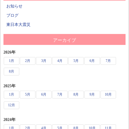
お知らせ
ブログ
東日本大震災
アーカイブ
2026年
1月
2月
3月
4月
5月
6月
7月
8月
2025年
1月
5月
6月
7月
8月
9月
10月
12月
2024年
1月
2月
4月
5月
8月
10月
11月