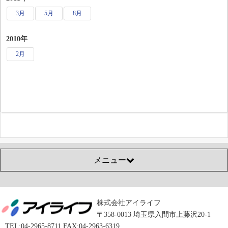
3月
5月
8月
2010年
2月
メニュー
株式会社アイライフ
〒358-0013 埼玉県入間市上藤沢20-1
TEL:04-2965-8711 FAX:04-2963-6319