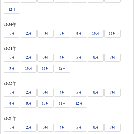
12月
2024年
1月
2月
4月
5月
8月
10月
11月
2023年
1月
2月
3月
4月
5月
6月
7月
9月
10月
11月
12月
2022年
1月
2月
3月
4月
5月
6月
7月
8月
9月
10月
11月
12月
2021年
1月
2月
3月
4月
5月
6月
7月