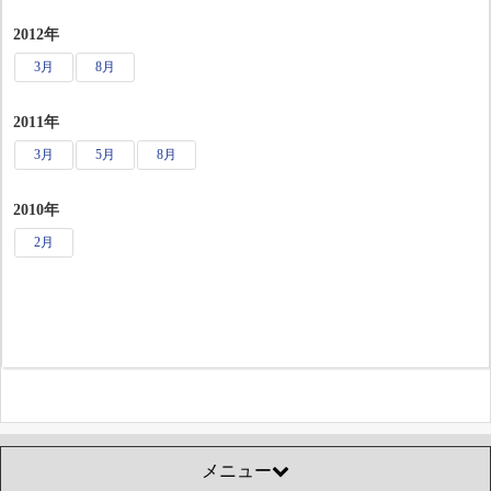
2012年
3月
8月
2011年
3月
5月
8月
2010年
2月
メニュー