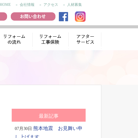
HOME
会社情報
アクセス
人材募集
リフォームの流
リフォーム工事
アフターサー
れ
保険
ビス
最新記事
熊本地震 お見舞い申
07月30日
し上げます。