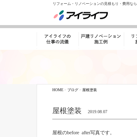
リフォーム・リノベーションの見積もり・費用なら
アイライフの仕事
リノベーション施工
リフ
の流儀
例
HOME
>
ブログ
>
屋根塗装
屋根塗装
2019.08.07
屋根のbefore after写真です。