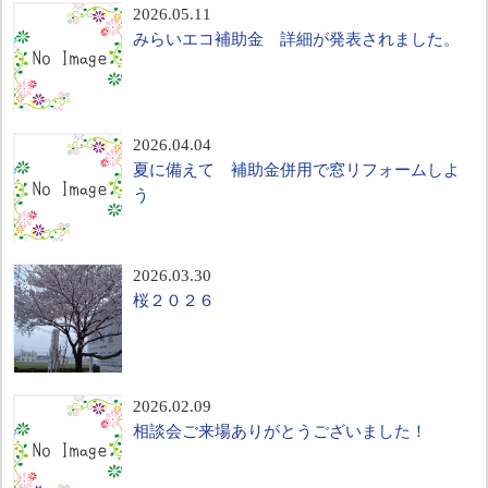
2026.05.11
みらいエコ補助金 詳細が発表されました。
2026.04.04
夏に備えて 補助金併用で窓リフォームしよ
う
2026.03.30
桜２０２６
2026.02.09
相談会ご来場ありがとうございました！