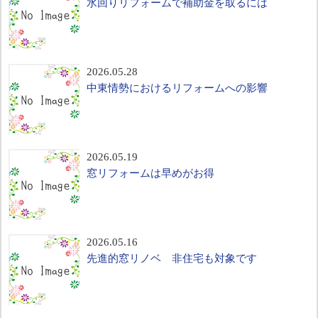
水回りリフォームで補助金を取るには
2026.05.28
中東情勢におけるリフォームへの影響
2026.05.19
窓リフォームは早めがお得
2026.05.16
先進的窓リノベ 非住宅も対象です