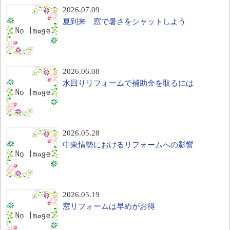
2026.07.09
夏到来 窓で暑さをシャットしよう
2026.06.08
水回りリフォームで補助金を取るには
2026.05.28
中東情勢におけるリフォームへの影響
2026.05.19
窓リフォームは早めがお得