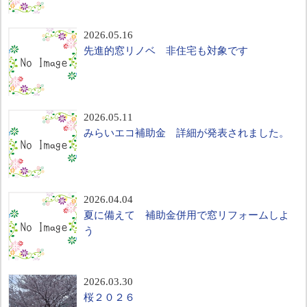
2026.05.16
先進的窓リノベ 非住宅も対象です
2026.05.11
みらいエコ補助金 詳細が発表されました。
2026.04.04
夏に備えて 補助金併用で窓リフォームしよ
う
2026.03.30
桜２０２６