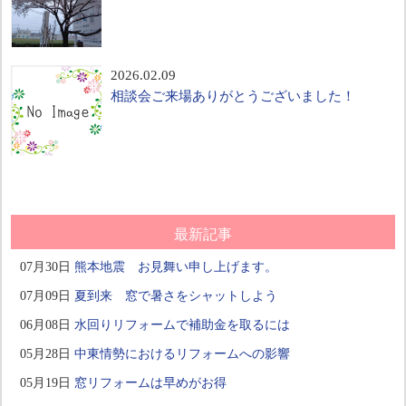
2026.02.09
相談会ご来場ありがとうございました！
最新記事
07月30日
熊本地震 お見舞い申し上げます。
07月09日
夏到来 窓で暑さをシャットしよう
06月08日
水回りリフォームで補助金を取るには
05月28日
中東情勢におけるリフォームへの影響
05月19日
窓リフォームは早めがお得