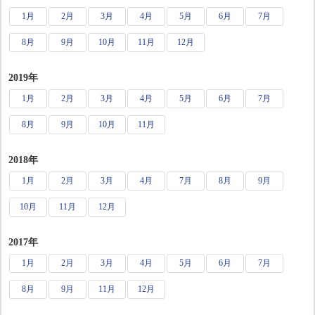
1月
2月
3月
4月
5月
6月
7月
8月
9月
10月
11月
12月
2019年
1月
2月
3月
4月
5月
6月
7月
8月
9月
10月
11月
2018年
1月
2月
3月
4月
7月
8月
9月
10月
11月
12月
2017年
1月
2月
3月
4月
5月
6月
7月
8月
9月
11月
12月