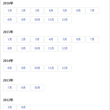
2016年
1月
2月
3月
4月
5月
6月
7月
8月
9月
10月
11月
12月
2015年
1月
2月
3月
4月
5月
6月
7月
8月
9月
10月
11月
12月
2014年
8月
9月
10月
11月
12月
2013年
7月
8月
10月
2012年
3月
8月