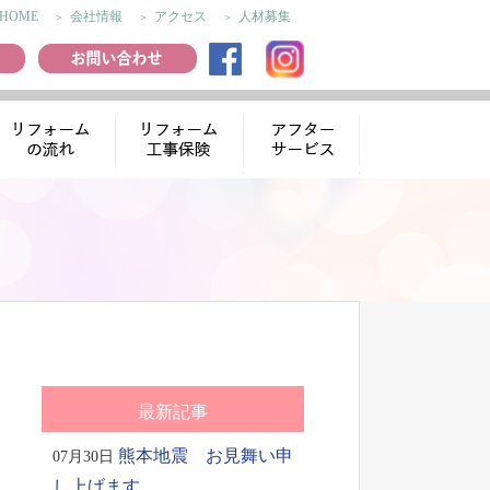
HOME
会社情報
アクセス
人材募集
リフォームの流
リフォーム工事
アフターサー
れ
保険
ビス
最新記事
熊本地震 お見舞い申
07月30日
し上げます。