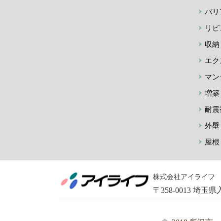
バリ
リビ
収納
エク
マン
増築
耐震
外壁
屋根
株式会社アイライフ
〒358-0013 埼玉県入間