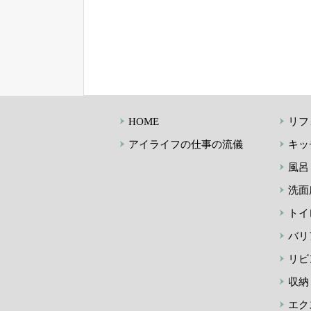
HOME
リフ
アイライフの仕事の流儀
キッ
風呂
洗面
トイ
バリ
リビ
収納
エク