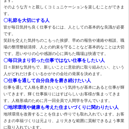
ます。
そのような方々と親しくコミュニケーションを楽しむことができま
す。
〇礼節を大切にする人
皆が毎日気持ち良く仕事するには、人としての基本的な良識が必要
です。
笑顔を交えた気持ちのこもった挨拶、早めの報告や連絡や相談、職
場の整理整頓清掃、人との約束を守ることなど基本的なことは大切
です。思いやりの心や感謝の心に満ちた職場は快適です。
〇毎日決まり切った仕事ではない仕事をしたい人
日々新鮮な気持ちで、新しいことに意欲的に取り組みたい、という
人がどれだけ多くいるかがその会社の発展を決めます。
〇仕事を通して自分自身を磨き続けたい人
仕事を通して人格を磨きたいという気持ちが基本にあると仕事が輝
いてきます。輝く仕事振りにはすばらしいお客様が集まってきま
す。人格形成のために月一回全員で人間学を学んでいます。
〇地球環境や健康も考えた住まいづくりに関わりたい人
地球環境を改善することを住まい作りでも取れ入れています。お客
さまの幸福づくりは元より、より大きな範囲に貢献できるよう事業
に取り入れています。