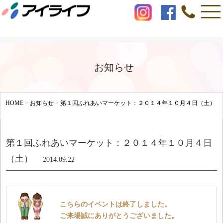
お知らせ
HOME
>
お知らせ
>
第１回ふれあいマーケット：２０１４年１０月４日（土）
第１回ふれあいマーケット：２０１４年１０月４日
（土）
2014.09.22
こちらのイベントは終了しました。
ご来場誠にありがとうございました。