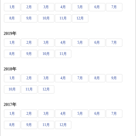
1月
2月
3月
4月
5月
6月
7月
8月
9月
10月
11月
12月
2019年
1月
2月
3月
4月
5月
6月
7月
8月
9月
10月
11月
2018年
1月
2月
3月
4月
7月
8月
9月
10月
11月
12月
2017年
1月
2月
3月
4月
5月
6月
7月
8月
9月
11月
12月