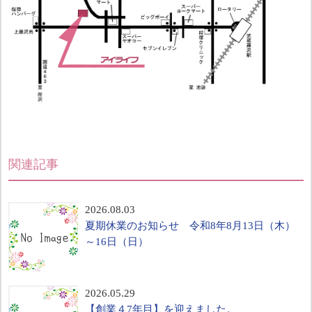
関連記事
2026.08.03
夏期休業のお知らせ 令和8年8月13日（木）
～16日（日）
2026.05.29
【創業４7年目】を迎えました。