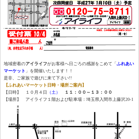
地域密着の
アイライフ
がお客様へ日ごろの感謝をこめて「
ふれあい
マーケット
」を開催いたします！！
是非、ご家族で遊びに来て下さい!!
【ふれあいマーケット日時・場所ご案内】
【日時】 １０月４日
（土）
１１：００～１３：００
【場所】 アイライフ１階および駐車場：埼玉県入間市上藤沢20-1