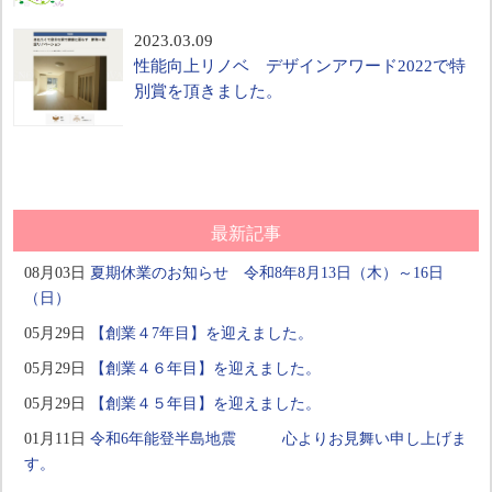
2023.03.09
性能向上リノベ デザインアワード2022で特
別賞を頂きました。
最新記事
08月03日
夏期休業のお知らせ 令和8年8月13日（木）～16日
（日）
05月29日
【創業４7年目】を迎えました。
05月29日
【創業４６年目】を迎えました。
05月29日
【創業４５年目】を迎えました。
01月11日
令和6年能登半島地震 心よりお見舞い申し上げま
す。