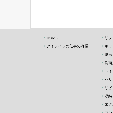
HOME
リフ
アイライフの仕事の流儀
キッ
風呂
洗面
トイ
バリ
リビ
収納
エク
マン