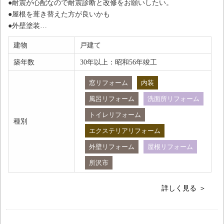
●耐震が心配なので耐震診断と改修をお願いしたい。
●屋根を葺き替えた方が良いかも
●外壁塗装
●２Fにトイレを新設したい。
建物
戸建て
●キッチンをのぞく、水廻り設備の交換
●出窓から雨漏りしているので、窓を交換したい
築年数
30年以上：昭和56年竣工
●内装リフォーム
窓リフォーム
内装
●ブロック塀の撤去
●玄関ドア交換
風呂リフォーム
洗面所リフォーム
ーーーーーー
トイレリフォーム
種別
エクステリアリフォーム
外壁リフォーム
屋根リフォーム
所沢市
詳しく見る