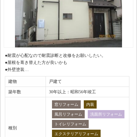
●耐震が心配なので耐震診断と改修をお願いしたい。
●屋根を葺き替えた方が良いかも
●外壁塗装
●２Fにトイレを新設したい。
建物
戸建て
●キッチンをのぞく、水廻り設備の交換
●出窓から雨漏りしているので、窓を交換したい
築年数
30年以上：昭和56年竣工
●内装リフォーム
窓リフォーム
内装
●ブロック塀の撤去
●玄関ドア交換
風呂リフォーム
洗面所リフォーム
ーーーーーー
トイレリフォーム
種別
エクステリアリフォーム