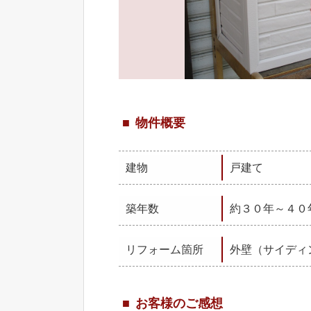
物件概要
建物
戸建て
築年数
約３０年～４０
リフォーム箇所
外壁（サイディ
お客様のご感想