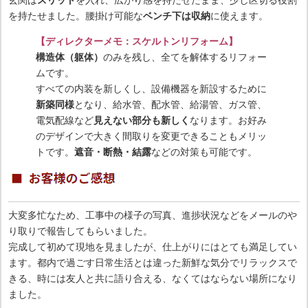
玄関は
スリット
を入れ、広がり感を持たせたまま、少し区切る役割
を持たせました。腰掛け可能な
ベンチ下は収納
に使えます。
【ディレクターメモ：スケルトンリフォーム】
構造体（躯体）
のみを残し、全てを解体するリフォー
ムです。
すべての内装を新しくし、設備機器を新設するために
新築同様
となり、給水管、配水管、給湯管、ガス管、
電気配線など
見えない部分も新しく
なります。お好み
のデザインで大きく間取りを変更できることもメリッ
トです。
遮音・断熱・結露
などの対策も可能です。
大変多忙なため、工事中の様子の写真、進捗状況などをメールのや
り取りで報告してもらいました。
完成して初めて現地を見ましたが、仕上がりにはとても満足してい
ます。都内で過ごす日常生活とは違った新鮮な気分でリラックスで
きる、時には友人と共に語り合える、なくてはならない場所になり
ました。