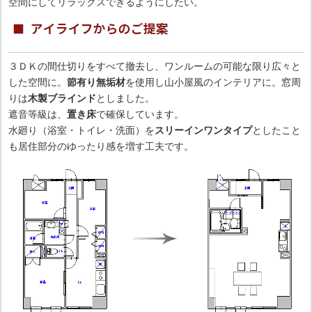
空間にしてリラックスできるようにしたい。
３ＤＫの間仕切りをすべて撤去し、ワンルームの可能な限り広々と
した空間に。
節有り無垢材
を使用し山小屋風のインテリアに。窓周
りは
木製ブラインド
としました。
遮音等級は、
置き床
で確保しています。
水廻り（浴室・トイレ・洗面）を
スリーインワンタイプ
としたこと
も居住部分のゆったり感を増す工夫です。