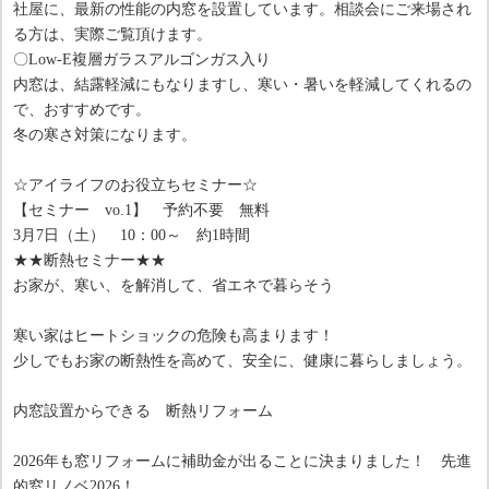
社屋に、最新の性能の内窓を設置しています。相談会にご来場され
る方は、実際ご覧頂けます。
〇Low-E複層ガラスアルゴンガス入り
内窓は、結露軽減にもなりますし、寒い・暑いを軽減してくれるの
で、おすすめです。
冬の寒さ対策になります。
☆アイライフのお役立ちセミナー☆
【セミナー vo.1】 予約不要 無料
3月7日（土） 10：00～ 約1時間
★★断熱セミナー★★
お家が、寒い、を解消して、省エネで暮らそう
寒い家はヒートショックの危険も高まります！
少しでもお家の断熱性を高めて、安全に、健康に暮らしましょう。
内窓設置からできる 断熱リフォーム
2026年も窓リフォームに補助金が出ることに決まりました！ 先進
的窓リノベ2026！