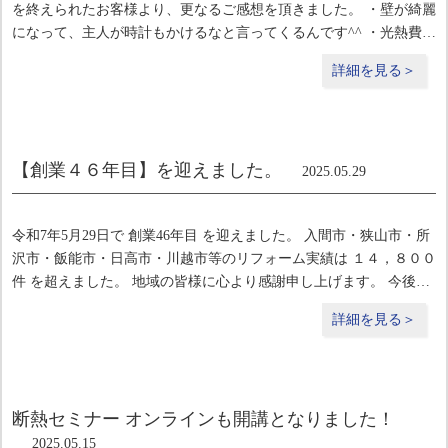
を終えられたお客様より、更なるご感想を頂きました。 ・壁が綺麗
になって、主人が時計もかけるなと言ってくるんです^^ ・光熱費が
大きく軽減しました。 ・日中暑い日が続いた時に、家に帰ってきた
詳細を見る＞
ら涼しくてビックリ
【創業４６年目】を迎えました。
2025.05.29
令和7年5月29日で 創業46年目 を迎えました。 入間市・狭山市・所
沢市・飯能市・日高市・川越市等のリフォーム実績は １４，８００
件 を超えました。 地域の皆様に心より感謝申し上げます。 今後と
もご贔屓のほど、宜しくお願い申し上げます。
詳細を見る＞
断熱セミナー オンラインも開講となりました！
2025.05.15